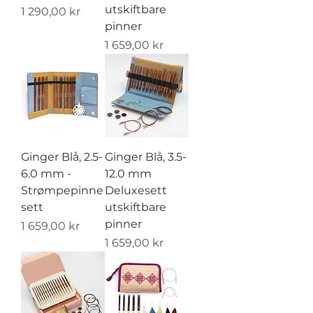
utskiftbare
Pris
1 290,00 kr
pinner
Pris
1 659,00 kr
Ginger Blå, 2.5-
Ginger Blå, 3.5-
6.0 mm -
12.0 mm
Strømpepinne
Deluxesett
sett
utskiftbare
pinner
Pris
1 659,00 kr
Pris
1 659,00 kr