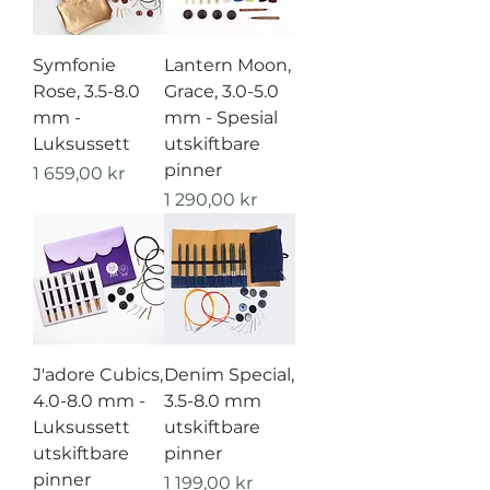
Symfonie
Lantern Moon,
Rose, 3.5-8.0
Grace, 3.0-5.0
mm -
mm - Spesial
Luksussett
utskiftbare
pinner
Pris
1 659,00 kr
Pris
1 290,00 kr
J'adore Cubics,
Denim Special,
4.0-8.0 mm -
3.5-8.0 mm
Luksussett
utskiftbare
utskiftbare
pinner
pinner
Pris
1 199,00 kr