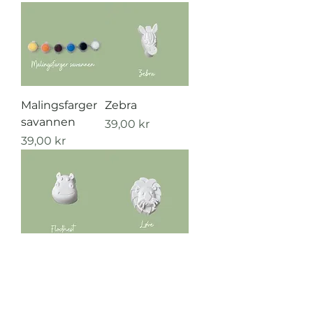
Malingsfarger
Zebra
savannen
Pris
39,00 kr
Pris
39,00 kr
Flodhest
Løve
Pris
Pris
39,00 kr
39,00 kr