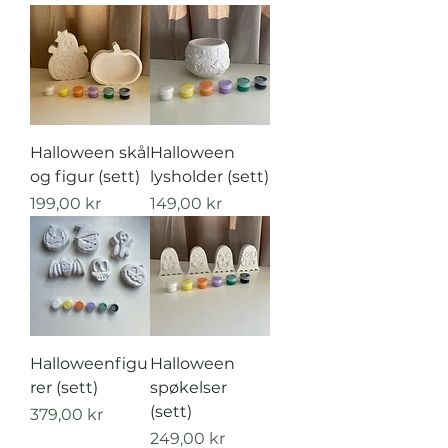
Halloween skål
Halloween
og figur (sett)
lysholder (sett)
Pris
Pris
199,00 kr
149,00 kr
Halloweenfigu
Halloween
rer (sett)
spøkelser
(sett)
Pris
379,00 kr
Pris
249,00 kr