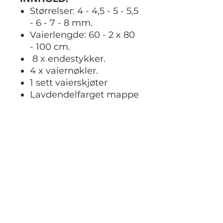
Størrelser: 4 - 4,5 - 5 - 5,5
- 6 - 7 - 8 mm.
Vaierlengde: 60 - 2 x 80
- 100 cm.
8 x endestykker.
4 x vaiernøkler.
1 sett vaierskjøter
Lavdendelfarget mappe
til oppbevaring av
settet.
Tips:
Denne gaven vil
varme enhver strikkeglad
sjel, spesielt de som sliter
med revmatisme eller
lignende plager.