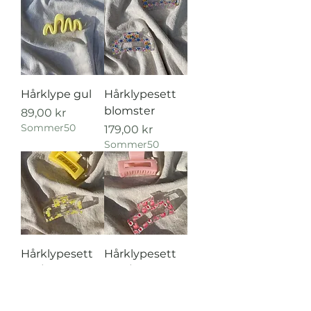
Hårklype gul
Hårklypesett
blomster
Pris
89,00 kr
Sommer50
Pris
179,00 kr
Sommer50
Hårklypesett
Hårklypesett
gul/blomster
rosa/fersken
Pris
Pris
179,00 kr
179,00 kr
Sommer50
Sommer50