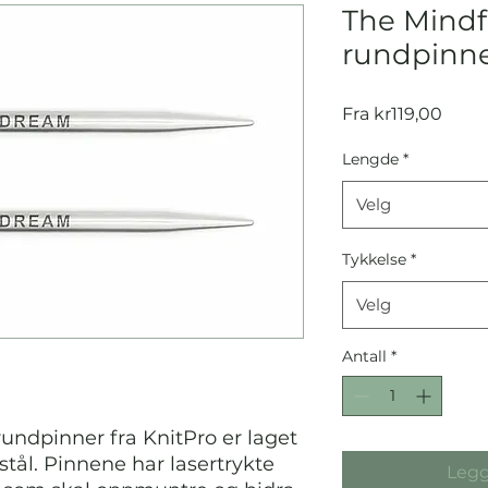
The Mindf
rundpinn
Salgs
Fra
kr119,00
Lengde
*
Velg
Tykkelse
*
Velg
Antall
*
rundpinner fra KnitPro er laget
 stål. Pinnene har lasertrykte
Legg