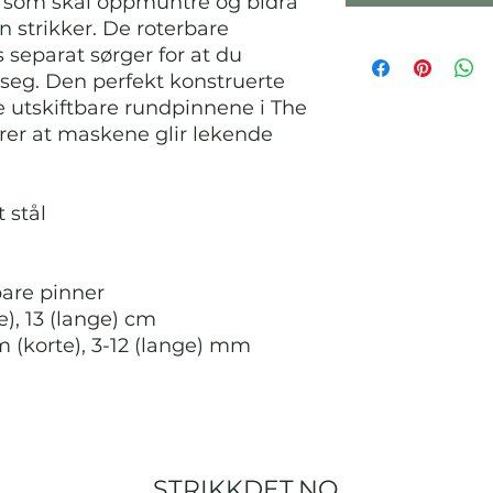
 som skal oppmuntre og bidra
n strikker. De roterbare
 separat sørger for at du
r seg. Den perfekt konstruerte
e utskiftbare rundpinnene i The
rer at maskene glir lekende
t stål
bare pinner
te), 13 (lange) cm
 (korte), 3-12 (lange) mm
STRIKKDET.NO