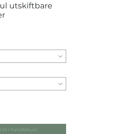
ul utskiftbare
er
pris
 til i handlekurv