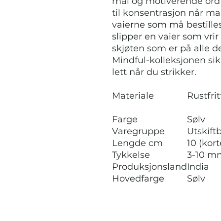
mål og motiverende ord
til konsentrasjon når ma
vaierne som må bestilles
slipper en vaier som vri
skjøten som er på alle d
Mindful-kolleksjonen sik
lett når du strikker.
Materiale
Rustfrit
Farge
Sølv
Varegruppe
Utskift
Lengde cm
10 (kor
Tykkelse
3-10 mm
Produksjonsland
India
Hovedfarge
Sølv