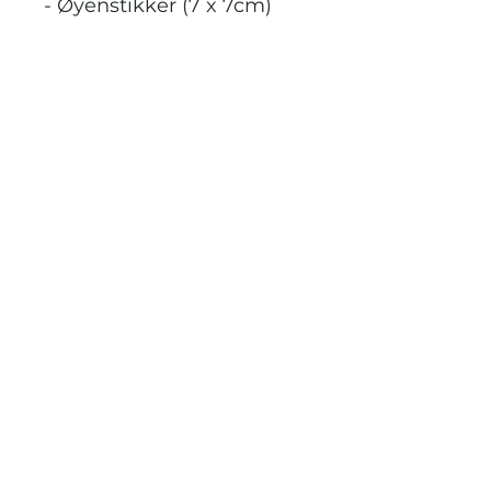
- Øyenstikker (7 x 7cm)
- Marihøne (7 x 5,5cm)
- Sommerfugl (6 x 5cm)
- Bie (7 x 6cm)
Formene er ca. 2,5-3 cm
tykke
STRIKKDET.NO
Kontak meg via facebook eller
instagram på @StrikkDet.no eller via
boblen du finner nederst i høyre hjørnet
her i nettbutikken.
Vilkår og personvern