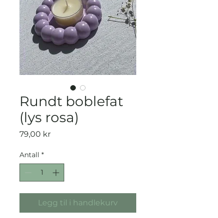
Rundt boblefat
(lys rosa)
Pris
79,00 kr
Antall
*
Legg til i handlekurv