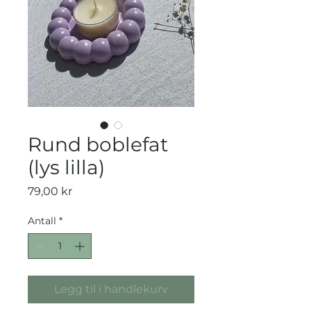
Rund boblefat
(lys lilla)
Pris
79,00 kr
Antall
*
Legg til i handlekurv