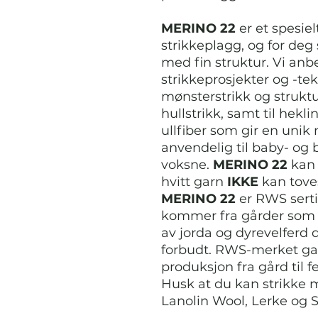
MERINO 22
er et spesielt
strikkeplagg, og for deg
med fin struktur. Vi anbef
strikkeprosjekter og -tek
mønsterstrikk og struktu
hullstrikk, samt til hekli
ullfiber som gir en unik 
anvendelig til baby- og 
voksne.
MERINO 22
kan 
hvitt garn
IKKE
kan toves
MERINO 22
er RWS sertif
kommer fra gårder som b
av jorda og dyrevelferd 
forbudt. RWS-merket ga
produksjon fra gård til 
Husk at du kan strikke
Lanolin Wool, Lerke og S