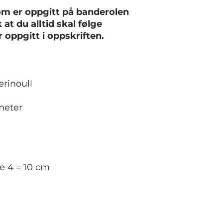
om er oppgitt på banderolen
at du alltid skal følge
 oppgitt i oppskriften.
erinoull
meter
e 4 = 10 cm