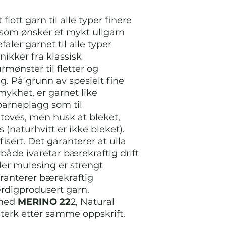
 flott garn til alle typer finere
 som ønsker et mykt ullgarn
aler garnet til alle typer
nikker fra klassisk
rmønster til fletter og
ng. På grunn av spesielt fine
mykhet, er garnet like
barneplagg som til
toves, men husk at bleket,
 (naturhvitt er ikke bleket).
isert. Det garanterer at ulla
åde ivaretar bærekraftig drift
der mulesing er strengt
ranterer bærekraftig
ferdigprodusert garn.
 med
MERINO 22
2, Natural
terk etter samme oppskrift.