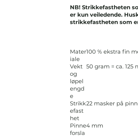
NB! Strikkefastheten s
er kun veiledende. Husk 
strikkefastheten som er
Mater
100 % ekstra fin m
iale
Vekt
50 gram = ca. 125 
og
løpel
engd
e
Strikk
22 masker på pinn
efast
het
Pinne
4 mm
forsla