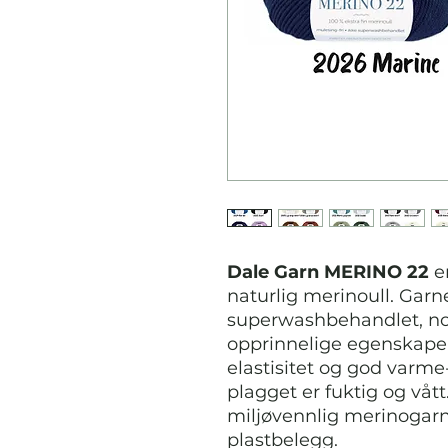
Dale Garn MERINO 22
er
naturlig merinoull. Garne
superwashbehandlet, noe
opprinnelige egenskape
elastisitet og god varme
plagget er fuktig og våt
miljøvennlig merinogarn
plastbelegg.