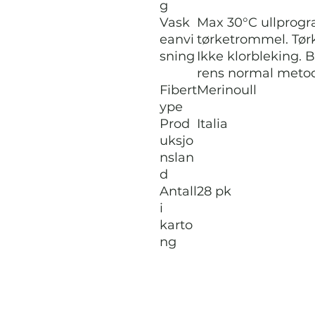
g
Vask
Max 30°C ullprogra
eanvi
tørketrommel. Tørk
sning
Ikke klorbleking. B
rens normal meto
Fibert
Merinoull
ype
Prod
Italia
uksjo
nslan
d
Antall
28 pk
i
karto
ng