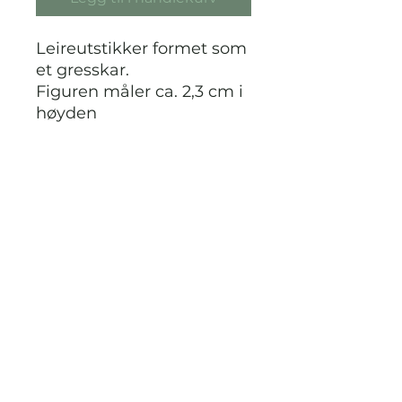
Leireutstikker formet som
et gresskar.
Figuren måler ca. 2,3 cm i
høyden
STRIKKDET.NO
Kontak meg via facebook eller
instagram på @StrikkDet.no eller via
boblen du finner nederst i høyre hjørnet
her i nettbutikken.
Vilkår og personvern