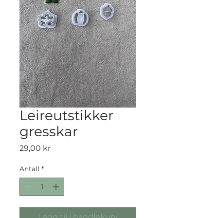
Leireutstikker
gresskar
Pris
29,00 kr
Antall
*
Legg til i handlekurv