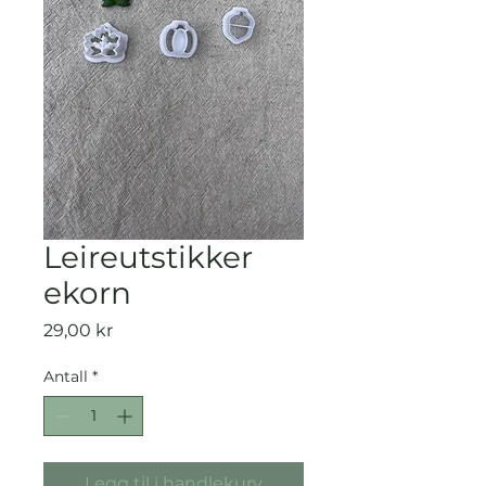
Leireutstikker
ekorn
Pris
29,00 kr
Antall
*
Legg til i handlekurv