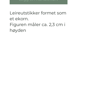
Leireutstikker formet som
et ekorn.
Figuren måler ca. 2,3 cm i
høyden
STRIKKDET.NO
Kontak meg via facebook eller
instagram på @StrikkDet.no eller via
boblen du finner nederst i høyre hjørnet
her i nettbutikken.
Vilkår og personvern