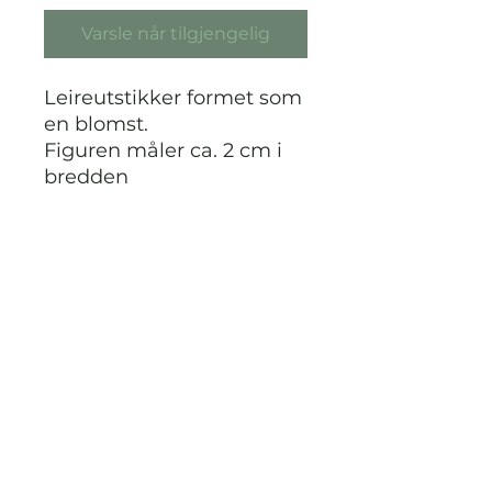
Varsle når tilgjengelig
Leireutstikker formet som
en blomst.
Figuren måler ca. 2 cm i
bredden
STRIKKDET.NO
Kontak meg via facebook eller
instagram på @StrikkDet.no eller via
boblen du finner nederst i høyre hjørnet
her i nettbutikken.