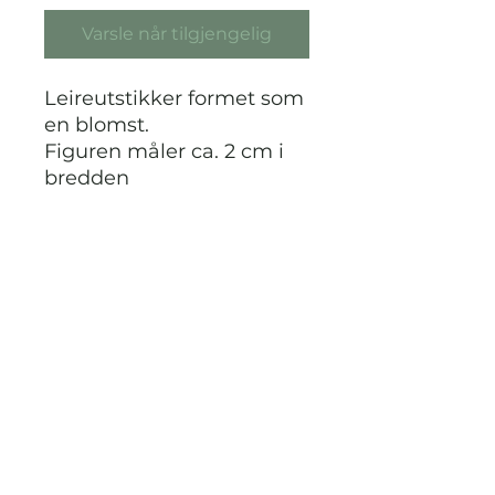
Varsle når tilgjengelig
Leireutstikker formet som
en blomst.
Figuren måler ca. 2 cm i
bredden
STRIKKDET.NO
Kontak meg via facebook eller
instagram på @StrikkDet.no eller via
boblen du finner nederst i høyre hjørnet
her i nettbutikken.