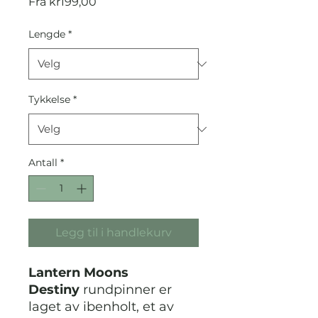
Salgspris
Fra
kr199,00
Lengde
*
Tykkelse
*
Antall
*
Legg til i handlekurv
Lantern Moons
Destiny
rundpinner er
laget av ibenholt, et av