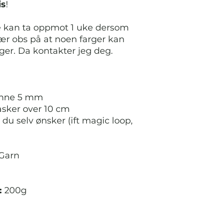
is
!
e kan ta oppmot 1 uke dersom
ær obs på at noen farger kan
ger. Da kontakter jeg deg.
inne 5 mm
asker over 10 cm
 du selv ønsker (ift magic loop,
gGarn
:
200g