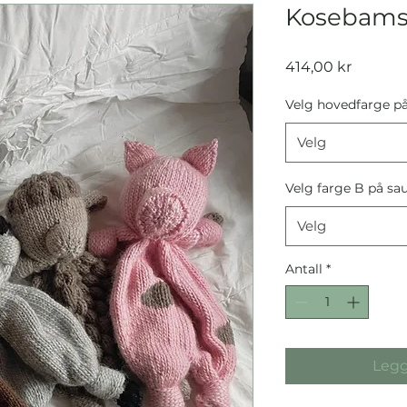
Kosebams
Pris
414,00 kr
Velg hovedfarge p
Velg
Velg farge B på sa
Velg
Antall
*
Legg