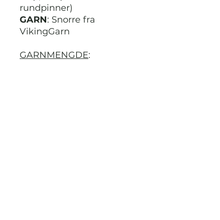
rundpinner)
GARN
: Snorre fra
VikingGarn
GARNMENGDE
:
FARGE A
(hovedfargen):
200g
FARGE B (hvit):
100g
FARGE C (brun):
100g
EKSTRA:
Vatt til hodet og
nesen.
STRIKKDET.NO