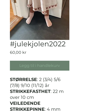
#julekjolen2022
Pris
60,00 kr
Legg til i handlekurv
STØRRELSE
: 2 (3/4) 5/6
(7/8) 9/10 (11/12) år
STRIKKEFASTHET
: 22 m
over 10 cm
VEILEDENDE
STRIKKEPINNE
: 4 mm