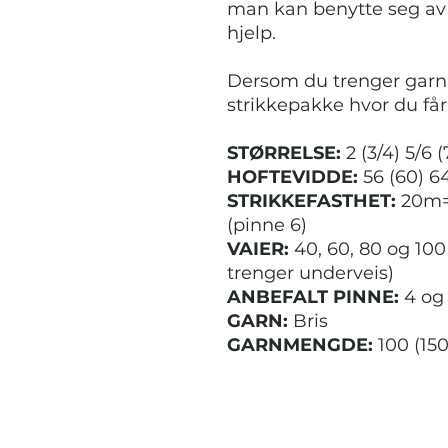
man kan benytte seg a
hjelp.
Dersom du trenger garn 
strikkepakke hvor du få
STØRRELSE:
2 (3/4) 5/6 (
HOFTEVIDDE:
56 (60) 6
STRIKKEFASTHET:
20m=
(pinne 6)
VAIER:
40, 60, 80 og 100
trenger underveis)
ANBEFALT PINNE:
4 og
GARN:
Bris
GARNMENGDE:
100 (150