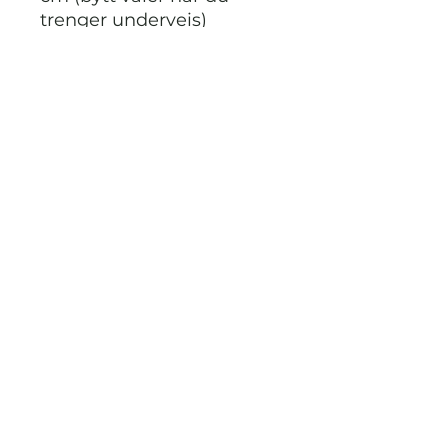
trenger underveis)
ANBEFALT PINNE:
4 og 6
mm
GARN:
Bris
GARNMENGDE:
300 (300)
350 (350) 400g
STRIKKDET.NO
Kontak meg via facebook eller
instagram på @StrikkDet.no eller via
boblen du finner nederst i høyre hjørnet
her i nettbutikken.