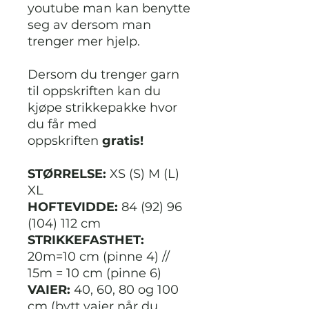
youtube man kan benytte
seg av dersom man
trenger mer hjelp.
Dersom du trenger garn
til oppskriften kan du
kjøpe strikkepakke hvor
du får med
oppskriften
gratis!
STØRRELSE:
XS (S) M (L)
XL
HOFTEVIDDE:
84 (92) 96
(104) 112 cm
STRIKKEFASTHET:
20m=10 cm (pinne 4) //
15m = 10 cm (pinne 6)
VAIER:
40, 60, 80 og 100
cm (bytt vaier når du