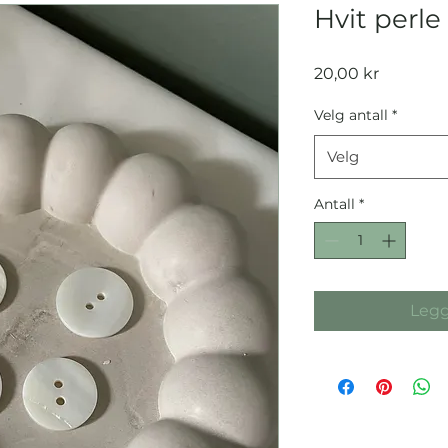
Hvit perl
Pris
20,00 kr
Velg antall
*
Velg
Antall
*
Legg