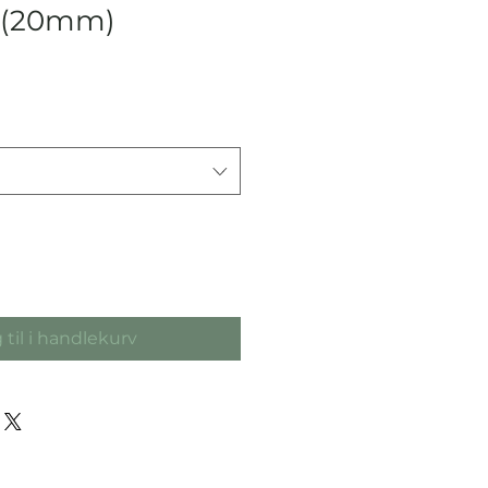
e (20mm)
 til i handlekurv