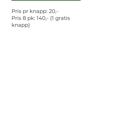
Pris pr knapp: 20,-
Pris 8 pk: 140,- (1 gratis
knapp)
STRIKKDET.NO
Kontak meg via facebook eller
instagram på @StrikkDet.no eller via
boblen du finner nederst i høyre hjørnet
her i nettbutikken.
Vilkår og personvern