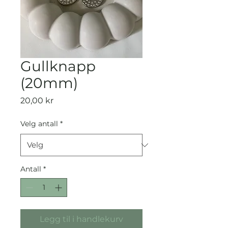
Gullknapp
(20mm)
Pris
20,00 kr
Velg antall
*
Antall
*
Legg til i handlekurv