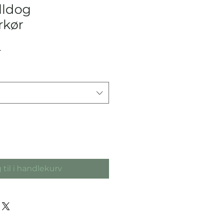
lldog
kør
Salgspris
r
 til i handlekurv