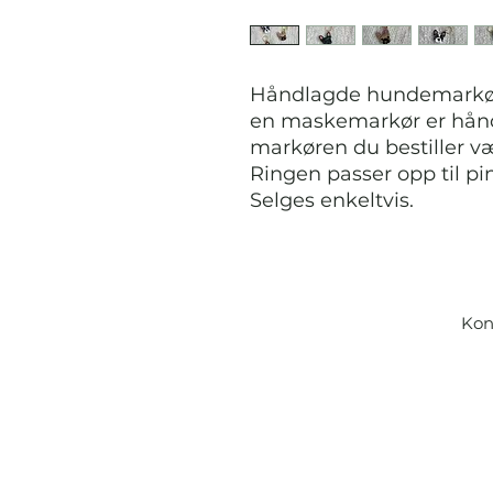
Håndlagde hundemarkøre
en maskemarkør er hånd
markøren du bestiller væ
Ringen passer opp til pi
Selges enkeltvis.
Kon