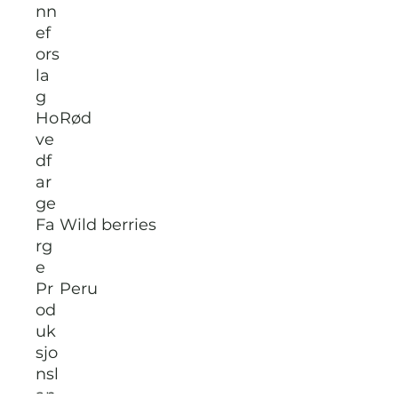
nn
ef
ors
la
g
Ho
Rød
ve
df
ar
ge
Fa
Wild berries
rg
e
Pr
Peru
od
uk
sjo
nsl
an