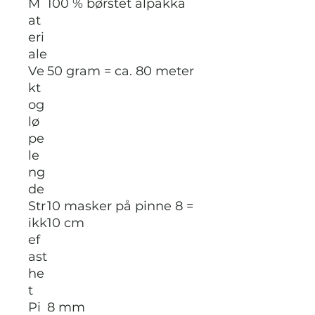
M
100 % børstet alpakka
at
eri
ale
Ve
50 gram = ca. 80 meter
kt
og
lø
pe
le
ng
de
Str
10 masker på pinne 8 =
ikk
10 cm
ef
ast
he
t
Pi
8 mm