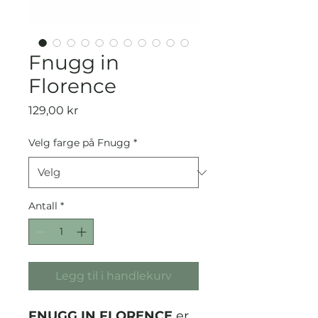
Fnugg in
Florence
Pris
129,00 kr
Velg farge på Fnugg
*
Antall
*
Legg til i handlekurv
FNUGG IN FLORENCE
er