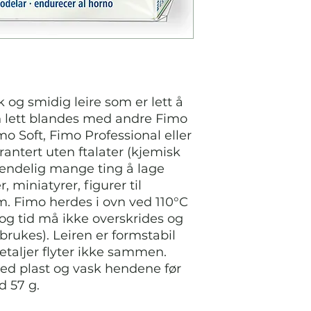
og smidig leire som er lett å
 lett blandes med andre Fimo
 Soft, Fimo Professional eller
rantert uten ftalater (kjemisk
uendelig mange ting å lage
 miniatyrer, figurer til
. Fimo herdes i ovn ved 110°C
 og tid må ikke overskrides og
rukes). Leiren er formstabil
detaljer flyter ikke sammen.
ed plast og vask hendene før
d 57 g.