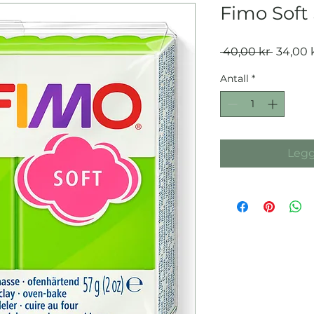
Fimo Soft
Vanlig
 40,00 kr 
34,00 
pris
Antall
*
Legg