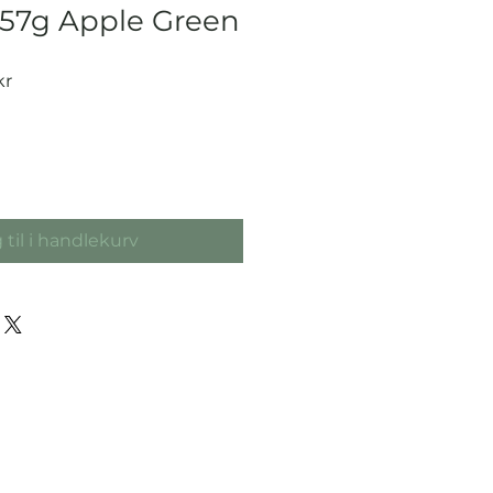
 57g Apple Green
Salgspris
kr
 til i handlekurv