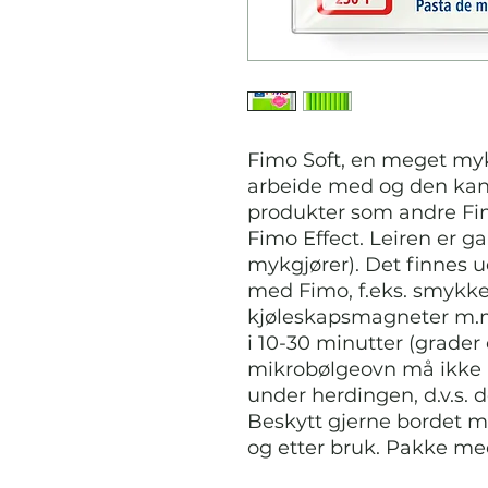
Fimo Soft, en meget myk 
arbeide med og den kan
produkter som andre Fimo
Fimo Effect. Leiren er ga
mykgjører). Det finnes 
med Fimo, f.eks. smykker,
kjøleskapsmagneter m.m
i 10-30 minutter (grader
mikrobølgeovn må ikke b
under herdingen, d.v.s. 
Beskytt gjerne bordet m
og etter bruk. Pakke me