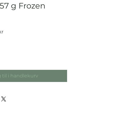
 57 g Frozen
Salgspris
kr
 til i handlekurv