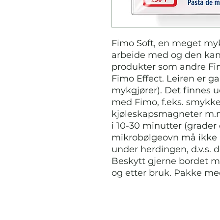
Fimo Soft, en meget myk 
arbeide med og den kan
produkter som andre Fimo
Fimo Effect. Leiren er ga
mykgjører). Det finnes 
med Fimo, f.eks. smykker,
kjøleskapsmagneter m.m
i 10-30 minutter (grader
mikrobølgeovn må ikke b
under herdingen, d.v.s. 
Beskytt gjerne bordet m
og etter bruk. Pakke me