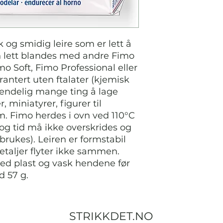
og smidig leire som er lett å
 lett blandes med andre Fimo
 Soft, Fimo Professional eller
rantert uten ftalater (kjemisk
uendelig mange ting å lage
 miniatyrer, figurer til
. Fimo herdes i ovn ved 110°C
 og tid må ikke overskrides og
rukes). Leiren er formstabil
detaljer flyter ikke sammen.
ed plast og vask hendene før
d 57 g.
STRIKKDET.NO