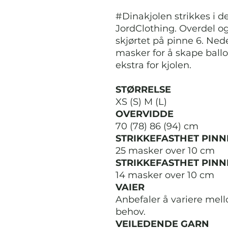
#Dinakjolen strikkes i d
JordClothing. Overdel o
skjørtet på pinne 6. Ne
masker for å skape ballon
ekstra for kjolen.
STØRRELSE
XS (S) M (L)
OVERVIDDE
70 (78) 86 (94) cm
STRIKKEFASTHET PINN
25 masker over 10 cm
STRIKKEFASTHET PINN
14 masker over 10 cm
VAIER
Anbefaler å variere mel
behov.
VEILEDENDE GARN