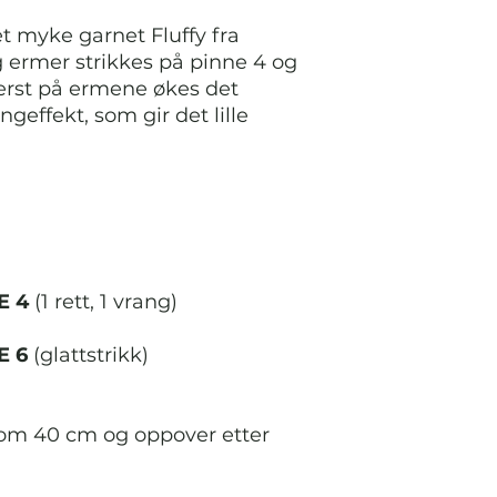
et myke garnet Fluffy fra
g ermer strikkes på pinne 4 og
derst på ermene økes det
geffekt, som gir det lille
E 4
(1 rett, 1 vrang)
E 6
(glattstrikk)
lom 40 cm og oppover etter