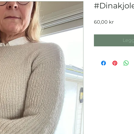
#Dinakjol
Pris
60,00 kr
Legg