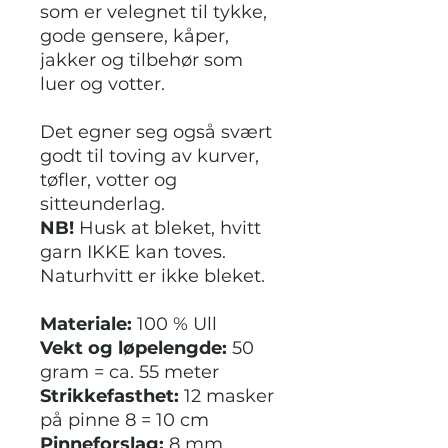
som er velegnet til tykke,
gode gensere, kåper,
jakker og tilbehør som
luer og votter.
Det egner seg også svært
godt til toving av kurver,
tøfler, votter og
sitteunderlag.
NB!
Husk at bleket, hvitt
garn IKKE kan toves.
Naturhvitt er ikke bleket.
Materiale:
100 % Ull
Vekt og løpelengde:
50
gram = ca. 55 meter
Strikkefasthet:
12 masker
på pinne 8 = 10 cm
Pinneforslag:
8 mm