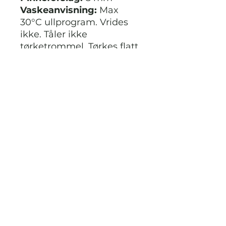
Vaskeanvisning:
Max
30°C ullprogram. Vrides
ikke. Tåler ikke
tørketrommel. Tørkes flatt.
Oppbevares liggende.
Ikke klorbleking. Bruk
ikke skyllemiddel. Tåler
rens normal metode.
Fibertype:
Ull
Produksjonsland:
Kina
STRIKKDET.NO
Kontak meg via facebook eller
instagram på @StrikkDet.no eller via