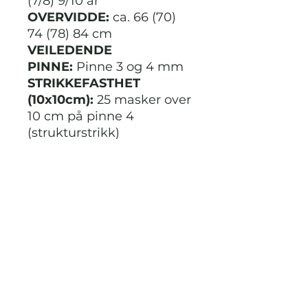
(7/8) 9/10 år
OVERVIDDE:
ca. 66 (70)
74 (78) 84 cm
VEILEDENDE
PINNE:
Pinne 3 og 4 mm
STRIKKEFASTHET
(10x10cm):
25 masker over
10 cm på pinne 4
(strukturstrikk)
GARN:
Kid Silk og Trend
Merino Petite fra
VikingGarn
GARNMENGDE
Kid Silk:
75 (75) 100 (125)
125 g
Trend Merino Petite:
150
(150) 150 (200) 200 g