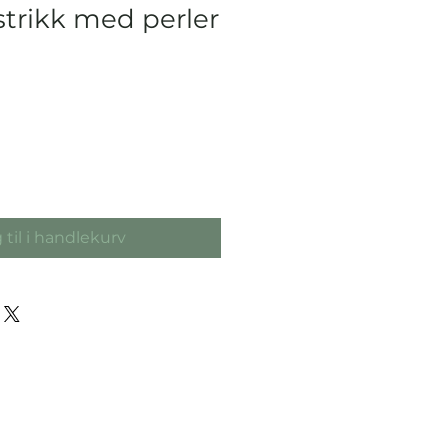
strikk med perler
 til i handlekurv