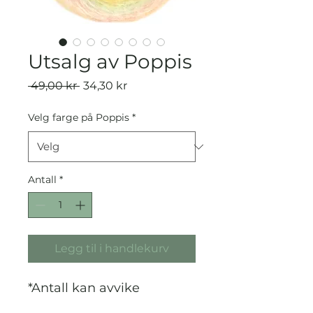
Utsalg av Poppis
Vanlig
Salgspris
 49,00 kr 
34,30 kr
pris
Velg farge på Poppis
*
Antall
*
Legg til i handlekurv
*Antall kan avvike