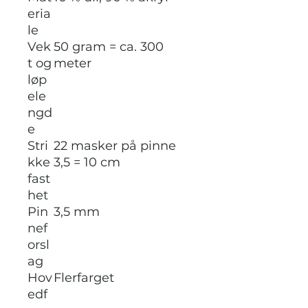
eria
le
Vek
50 gram = ca. 300
t og
meter
løp
ele
ngd
e
Stri
22 masker på pinne
kke
3,5 = 10 cm
fast
het
Pin
3,5 mm
nef
orsl
ag
Hov
Flerfarget
edf