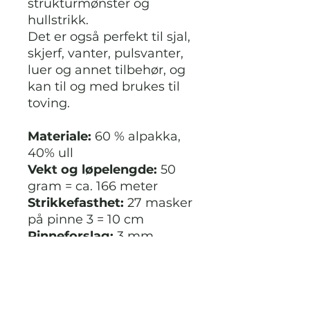
strukturmønster og
hullstrikk.
Det er også perfekt til sjal,
skjerf, vanter, pulsvanter,
luer og annet tilbehør, og
kan til og med brukes til
toving.
Materiale:
60 % alpakka,
40% ull
Vekt og løpelengde:
50
gram = ca. 166 meter
Strikkefasthet:
27 masker
på pinne 3 = 10 cm
Pinneforslag:
3 mm
Vaskeanvisning:
Max
30°C ullprogram. Vrides
ikke. Tåler ikke
tørketrommel. Tørkes flatt.