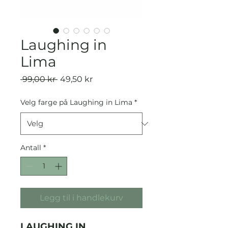
Laughing in
Lima
Vanlig
Salgspris
 99,00 kr 
49,50 kr
pris
Velg farge på Laughing in Lima
*
Antall
*
Legg til i handlekurv
LAUGHING IN