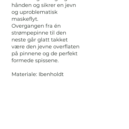
hånden og sikrer en jevn
og uproblematisk
maskeflyt.
Overgangen fra én
strømpepinne til den
neste går glatt takket
være den jevne overflaten
på pinnene og de perfekt
formede spissene.
Materiale: Ibenholdt
Produksjonsland: India
Lengde: 20 cm
STRIKKDET.NO