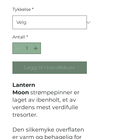
Tykkelse
*
Antall
*
Legg til i handlekurv
Lantern
Moon
strømpepinner er
laget av ibenholt, et av
verdens mest verdifulle
tresorter.
Den silkemyke overflaten
er varm og behagelig for