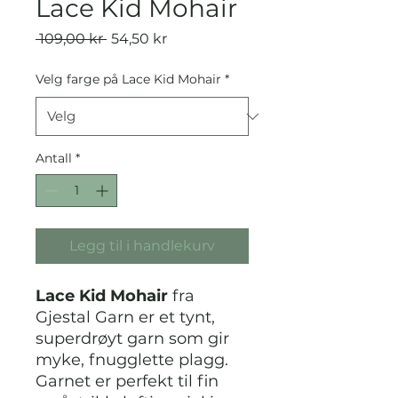
Lace Kid Mohair
Vanlig
Salgspris
 109,00 kr 
54,50 kr
pris
Velg farge på Lace Kid Mohair
*
Antall
*
Legg til i handlekurv
Lace Kid Mohair
fra
Gjestal Garn er et tynt,
superdrøyt garn som gir
myke, fnugglette plagg.
Garnet er perfekt til fin