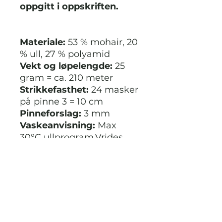
oppgitt i oppskriften.
Materiale:
53 % mohair, 20
% ull, 27 % polyamid
Vekt og løpelengde:
25
gram = ca. 210 meter
Strikkefasthet:
24 masker
på pinne 3 = 10 cm
Pinneforslag:
3 mm
Vaskeanvisning:
Max
30°C ullprogram.Vrides
ikke.Tåler ikke
tørketrommel.Tørkes
flatt.Oppbevares
liggende.Ikke
klorbleking.Bruk ikke
skyllemiddel.
Fibertype:
Mohair-