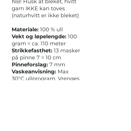
NB! Husk at bleket, hvitt
garn IKKE kan toves
(naturhvitt er ikke bleket)
Materiale:
100 % ull
Vekt og løpelengde:
100
gram = ca. 110 meter
Strikkefasthet:
13 masker
på pinne 7 = 10 cm
Pinneforslag:
7 mm
Vaskeanvisning:
Max
30°C ullprogram. Vrenges
før vask. Vask separat.
Bruk vaskemiddel for
ull/silke. Tåler ikke
tørketrommel. Tørkes flatt.
Oppbevares liggende.
Ikke klorbleking. Bruk
ikke skyllemiddel.