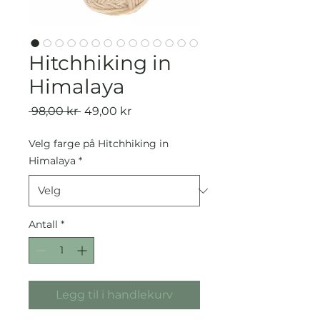
Hitchhiking in
Himalaya
Vanlig
Salgspris
 98,00 kr 
49,00 kr
pris
Velg farge på Hitchhiking in
Himalaya
*
Antall
*
Legg til i handlekurv