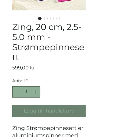
Zing, 20 cm, 2.5-
5.0 mm -
Strømpepinnese
tt
Pris
599,00 kr
Antall
*
Legg til i handlekurv
Zing Strømpepinnesett er
aluminiumspinner med