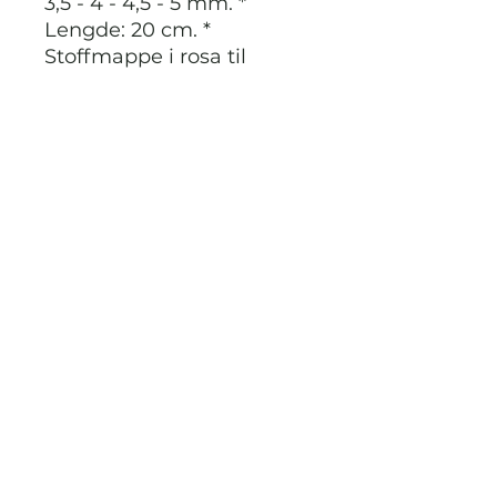
3,5 - 4 - 4,5 - 5 mm. *
Lengde: 20 cm. *
Stoffmappe i rosa til
oppbevaring av settet.
Tips: Et billig, nikkelfri og
fargerikt sett med
strikkepinner som er
perfekt å gi til noen du er
glad i.
STRIKKDET.NO
Kontak meg via facebook eller
instagram på @StrikkDet.no eller via
boblen du finner nederst i høyre hjørnet