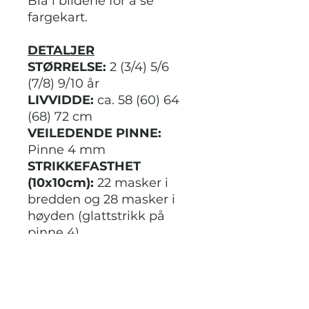
Bla i bildene for å se
fargekart.
DETALJER
STØRRELSE:
2 (3/4) 5/6
(7/8) 9/10 år
LIVVIDDE:
ca. 58 (60) 64
(68) 72 cm
VEILEDENDE PINNE:
Pinne 4 mm
STRIKKEFASTHET
(10x10cm):
22 masker i
bredden og 28 masker i
høyden (glattstrikk på
pinne 4)
GARN:
Merino 28 fra
Gjestal garn
GARNMENGDE:
250 (300)
300 (300) 300