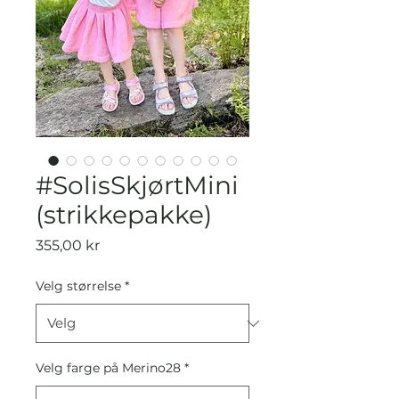
#SolisSkjørtMini
(strikkepakke)
Pris
355,00 kr
Velg størrelse
*
Velg farge på Merino28
*