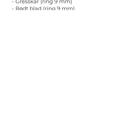
- Gresskar (ring 9 mm)
- Rødt blad (ring 9 mm)
Da markørene håndlages
vil det ta 1-3 virkedager før
disse er ferdig laget og
sendes avgårde.
STRIKKDET.NO
Kontak meg via facebook eller
instagram på @StrikkDet.no eller via
boblen du finner nederst i høyre hjørnet
her i nettbutikken.