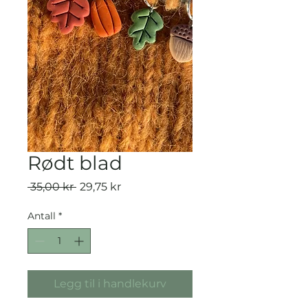
Rødt blad
Vanlig
Salgspris
 35,00 kr 
29,75 kr
pris
Antall
*
Legg til i handlekurv