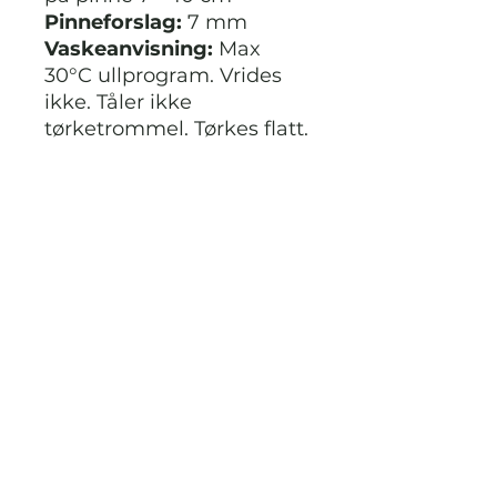
Pinneforslag:
7 mm
Vaskeanvisning:
Max
30°C ullprogram. Vrides
ikke. Tåler ikke
tørketrommel. Tørkes flatt.
Oppbevares liggende.
Ikke klorbleking. Bruk
ikke skyllemiddel. Tåler
rens normal metode.
Fibertype:
Mohair-Ull-
Blanding
Produksjonsland:
Italia
STRIKKDET.NO