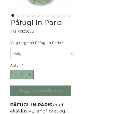
Påfugl In Paris
Salgspris
Fra
kr139,00
Velg farge på Påfugl In Paris
*
Antall
*
Legg til i handlekurv
PÅFUGL IN PARIS
er et
eksklusivt, langfibret og