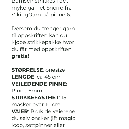
Bamsen strikkes i det
myke garnet Snorre fra
VikingGarn på pinne 6.
Dersom du trenger garn
til oppskriften kan du
kjøpe strikkepakke hvor
du får med oppskriften
gratis!
STØRRELSE
: onesize
LENGDE
: ca 45 cm
VEILEDENDE PINNE:
Pinne 6mm
STRIKKEFASTHET
: 15
masker over 10 cm
VAIER
: Bruk de vaierene
du selv ønsker (ift magic
loop, settpinner eller