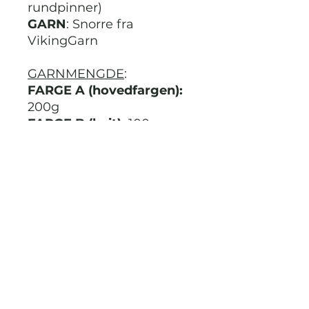
rundpinner)
GARN
: Snorre fra
VikingGarn
GARNMENGDE
:
FARGE A (hovedfargen):
200g
FARGE B (hvit):
100g
Man og hale:
De fargene
du selv måtte ønske. I
oppskriften er det brukt 5
forskjellige
EKSTRA:
Vatt til hodet og
nesen.