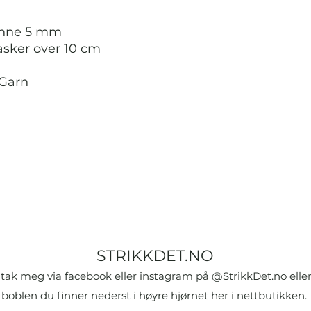
nne 5 mm
asker over 10 cm
gGarn
STRIKKDET.NO
tak meg via facebook eller instagram på @StrikkDet.no eller
boblen du finner nederst i høyre hjørnet her i nettbutikken.