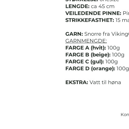
LENGDE:
ca 45 cm
VEILEDENDE PINNE:
Pi
STRIKKEFASTHET:
15 m
GARN:
Snorre fra Vikin
GARNMENGDE:
FARGE A (hvit):
100g
FARGE B (beige):
100g
FARGE C (gul):
100g
FARGE D (orange):
100g
EKSTRA:
Vatt til høna
Kon