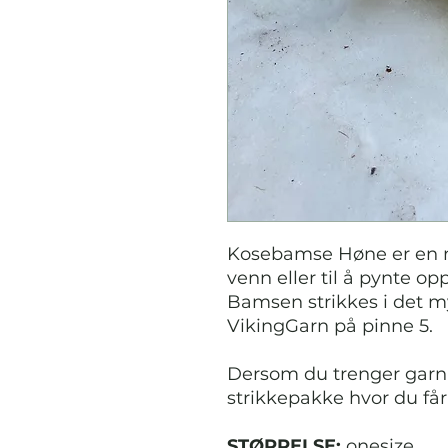
Kosebamse Høne er en m
venn eller til å pynte op
Bamsen strikkes i det m
VikingGarn på pinne 5.
Dersom du trenger garn 
strikkepakke hvor du få
STØRRELSE:
onesize