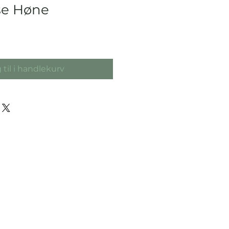
e Høne
 til i handlekurv