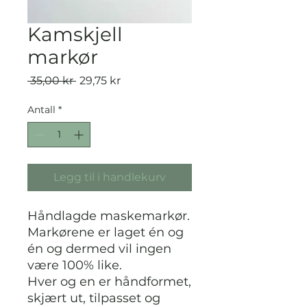
Kamskjell
markør
Vanlig
Salgspris
 35,00 kr 
29,75 kr
pris
Antall
*
Legg til i handlekurv
Håndlagde maskemarkør.
Markørene er laget én og
én og dermed vil ingen
være 100% like.
Hver og en er håndformet,
skjært ut, tilpasset og