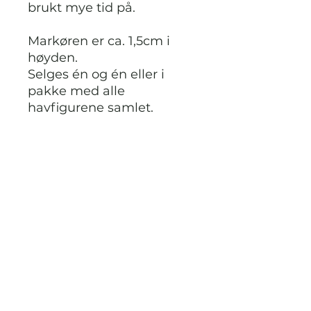
brukt mye tid på.
Markøren er ca. 1,5cm i
høyden.
Selges én og én eller i
pakke med alle
havfigurene samlet.
STRIKKDET.NO
Kontak meg via facebook eller
instagram på @StrikkDet.no eller via
boblen du finner nederst i høyre hjørnet
her i nettbutikken.