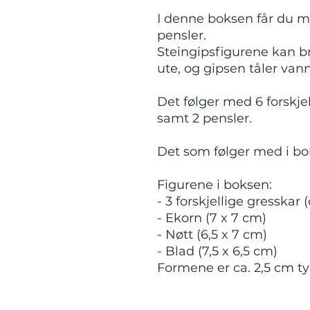
I denne boksen får du m
pensler.
Steingipsfigurene kan 
ute, og gipsen tåler vann
Det følger med 6 forskje
samt 2 pensler.
Det som følger med i bok
Figurene i boksen:
- 3 forskjellige gresskar 
- Ekorn (7 x 7 cm)
- Nøtt (6,5 x 7 cm)
- Blad (7,5 x 6,5 cm)
Formene er ca. 2,5 cm t