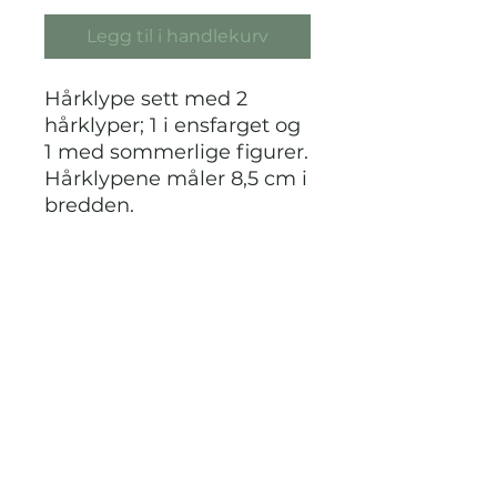
Legg til i handlekurv
Hårklype sett med 2
hårklyper; 1 i ensfarget og
1 med sommerlige figurer.
Hårklypene måler 8,5 cm i
bredden.
Materiale: Plast
STRIKKDET.NO
Kontak meg via facebook eller
instagram på @StrikkDet.no eller via