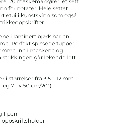
iere, 20 maskemarkører, et sett
 for notater. Hele settet
t etui i kunstskinn som også
trikkeoppskrifter.
ne i laminert bjørk har en
rge. Perfekt spissede tupper
 komme inn i maskene og
 strikkingen går lekende lett.
r i størrelser fra 3.5 – 12 mm
" og 2 av 50 cm/20")
g 1 penn
oppskriftsholder