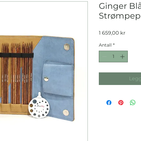
Ginger Blå
Strømpep
Pris
1 659,00 kr
Antall
*
Legg